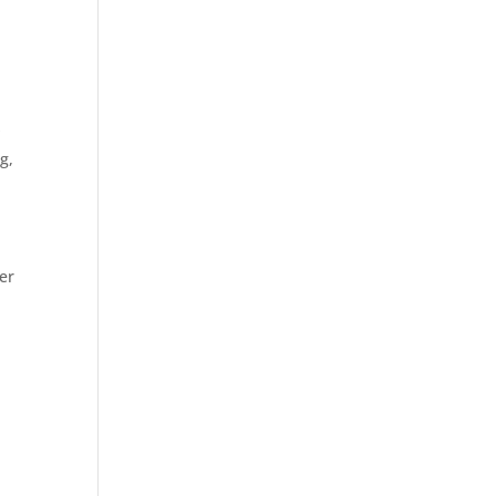
r
g,
er