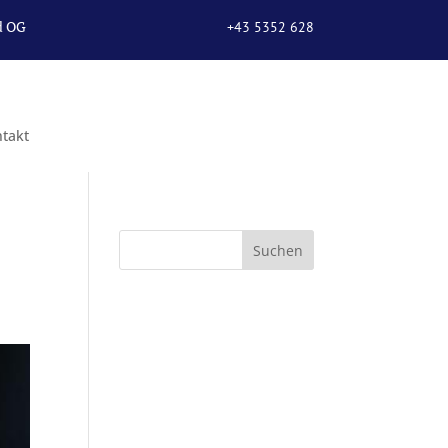
d OG
+43 5352 628
67
takt