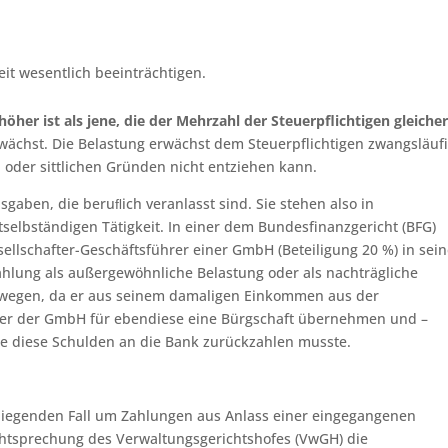
eit wesentlich beeinträchtigen.
höher ist als jene, die der Mehrzahl der Steuerpflichtigen gleiche
wächst. Die Belastung erwächst dem Steuerpflichtigen zwangsläufi
n oder sittlichen Gründen nicht entziehen kann.
aben, die beruﬂich veranlasst sind. Sie stehen also in
elbständigen Tätigkeit. In einer dem Bundesfinanzgericht (BFG)
llschafter-Geschäftsführer einer GmbH (Beteiligung 20 %) in sein
hlung als außergewöhnliche Belastung oder als nachträgliche
swegen, da er aus seinem damaligen Einkommen aus der
ührer der GmbH für ebendiese eine Bürgschaft übernehmen und –
e diese Schulden an die Bank zurückzahlen musste.
orliegenden Fall um Zahlungen aus Anlass einer eingegangenen
chtsprechung des Verwaltungsgerichtshofes (VwGH) die