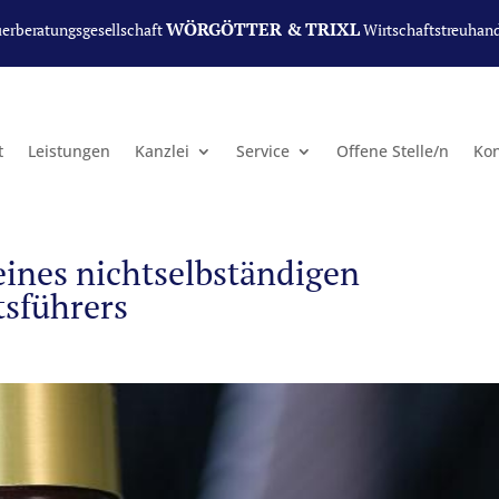
WÖRGÖTTER & TRIXL
uerberatungsgesellschaft
Wirtschaftstreuhan
t
Leistungen
Kanzlei
Service
Offene Stelle/n
Kon
ines nichtselbständigen
tsführers