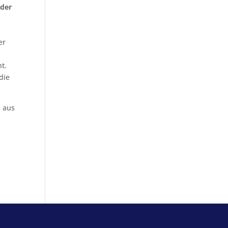
 der
er
t.
die
n aus