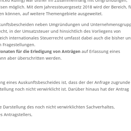
vanced Ruling) war bisher im Zusammenhang mit Umgründungen,
 möglich. Mit dem Jahressteuergesetz 2018 wird der Bereich, f
en können, auf weitere Themengebiete ausgeweitet.
skunftsbescheiden neben Umgründungen und Unternehmensgrup
cht, in der Umsatzsteuer und hinsichtlich des Vorliegens von
ich internationales Steuerrecht umfasst dabei auch die bisher un
n Fragestellungen.
Monaten für die Erledigung von Anträgen
auf Erlassung eines
kann aber überschritten werden.
ung eines Auskunftsbescheides ist, dass der der Anfrage zugrunde
ellung noch nicht verwirklicht ist. Darüber hinaus hat der Antrag
 Darstellung des noch nicht verwirklichten Sachverhaltes,
 Antragstellers,