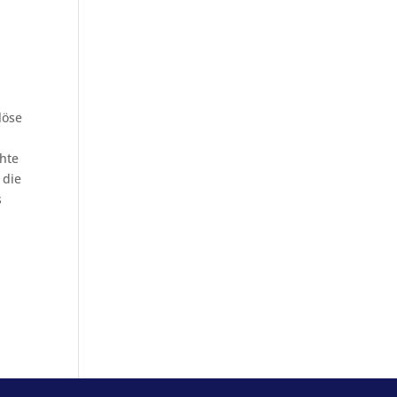
löse
chte
 die
s