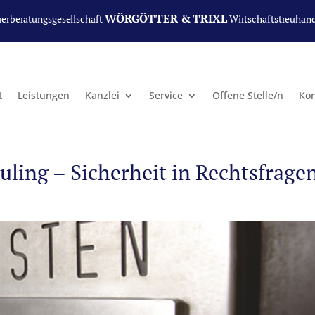
WÖRGÖTTER & TRIXL
uerberatungsgesellschaft
Wirtschaftstreuhan
t
Leistungen
Kanzlei
Service
Offene Stelle/n
Kon
uling – Sicherheit in Rechtsfrage