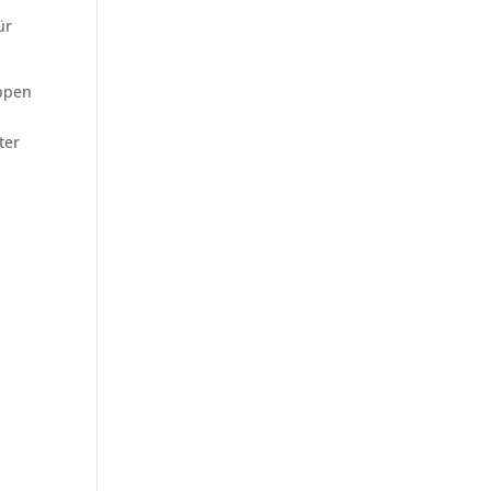
ür
ppen
ter