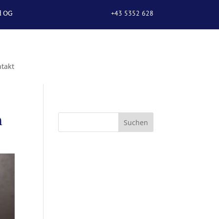
d OG
+43 5352 628
67
takt
n