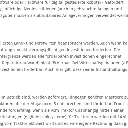
ftware oder Hardware für digital gesteuerte Roboter). Gefördert
ngspflichtige Neuinvestitionen (auch in gebrauchte Anlagen und
haftsgüter müssen als abnutzbares Anlagevermögen verwendet werd
alierten Land- und Forstwirten beansprucht werden. Auch wenn ke
affung von aktivierungspflichtigen Investitionen förderbar. Die
Untergrenze werden alle förderbaren Investitionen eingerechnet.
 Reparaturaufwand) nicht förderbar. Bei Wirtschaftsgebäuden (z.B
nvestitionen förderbar. Auch hier gilt, dass reiner Instandhaltungs
hre im Betrieb sind, werden gefördert. Hingegen gehören Masttiere 
ktoren, die der Abgasnorm 5 entsprechen, sind förderbar. Front-
de förderfähig, wenn sie vom Traktor unabhängig mittels einer
richtungen (digitale Lenksysteme) für Traktoren werden mit 14 %
 vom Traktor aktiviert wird und es eine eigene Rechnung dazu gi