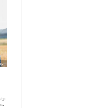
rägt
ägt