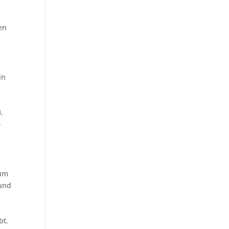
en
in
.
-
zum
 und
bt.