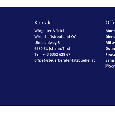
Kontakt
Öff
Wörgötter & Trixl
Mont
Wirtschaftstreuhand OG
Dien
Ulmbichlweg 3
Mitt
6380 St. Johann/Tirol
Donn
Tel.: +43 5352 628 67
Freit
office@steuerberater-kitzbuehel.at
Sams
Son