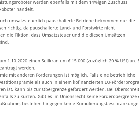
mistungsroboter werden ebenfalls mit dem 14%igen Zuschuss
 Roboter handelt.
 auch umsatzsteuerlich pauschalierte Betriebe bekommen nur die
sch richtig, da pauschalierte Land- und Forstwirte nicht
hnen die Fiktion, dass Umsatzsteuer und die diesen Umsätzen
sind.
 am 1.10.2020 einen Seilkran um € 15.000 (zuzüglich 20 % USt) an. 
beantragt werden.
mie mit anderen Förderungen ist möglich. Falls eine betriebliche
vestitionsprämie als auch in einem kofinanzierten EU-Förderprog
en ist, kann bis zur Obergrenze gefördert werden. Bei Überschrei
nfalls zu kürzen. Gibt es im Unionsrecht keine Förderobergrenze
dermaßnahme, bestehen hingegen keine Kumulierungsbeschränkung