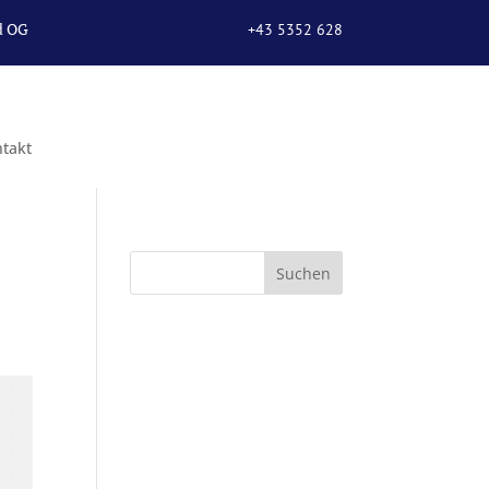
d OG
+43 5352 628
67
takt