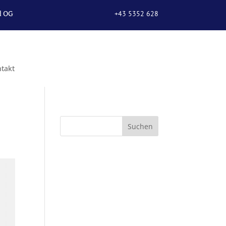
d OG
+43 5352 628
67
takt