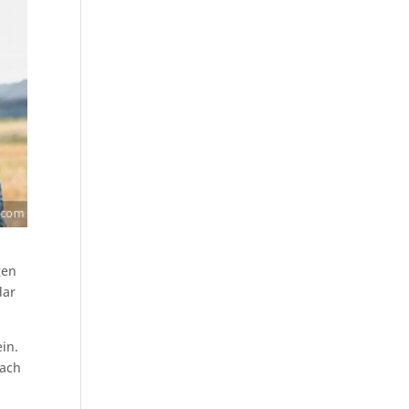
gen
dar
in.
nach