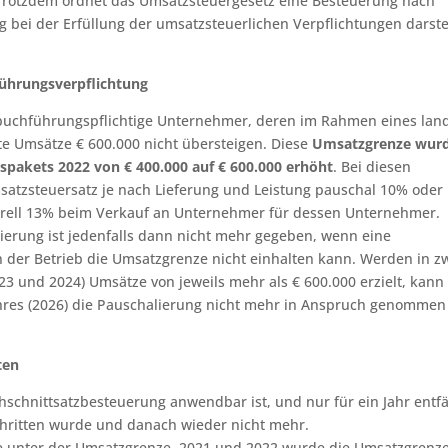
Trotzdem ordnet das Umsatzsteuergesetz eine Besteuerung nach
g bei der Erfüllung der umsatzsteuerlichen Verpflichtungen darste
ührungsverpflichtung
htbuchführungspflichtige Unternehmer, deren im Rahmen eines lan
te Umsätze € 600.000 nicht übersteigen. Diese
Umsatzgrenze wur
pakets 2022 von € 400.000 auf € 600.000 erhöht
. Bei diesen
tzsteuersatz je nach Lieferung und Leistung pauschal 10% oder
rell 13% beim Verkauf an Unternehmer für dessen Unternehmer.
erung ist jedenfalls dann nicht mehr gegeben, wenn eine
 der Betrieb die Umsatzgrenze nicht einhalten kann. Werden in z
3 und 2024) Umsätze von jeweils mehr als € 600.000 erzielt, kann
hres (2026) die Pauschalierung nicht mehr in Anspruch genommen
ten
hschnittsatzbesteuerung anwendbar ist, und nur für ein Jahr entfäl
schritten wurde und danach wieder nicht mehr.
re unter der Umsatzgrenze. 2021 und 2022 wurde die Umsatzgrenz