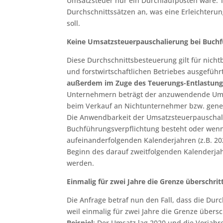
Umsatzsteuer nur ein Durchlaufposten wäre. 
Durchschnittssätzen an, was eine Erleichterun
soll.
Keine Umsatzsteuerpauschalierung bei Buchf
Diese Durchschnittsbesteuerung gilt für nic
und forstwirtschaftlichen Betriebes ausgeführ
außerdem im Zuge des Teuerungs-Entlastungs
Unternehmern beträgt der anzuwendende Umsa
beim Verkauf an Nichtunternehmer bzw. gene
Die Anwendbarkeit der Umsatzsteuerpauschali
Buchführungsverpflichtung besteht oder wenn
aufeinanderfolgenden Kalenderjahren (z.B. 202
Beginn des darauf zweitfolgenden Kalenderja
werden.
Einmalig für zwei Jahre die Grenze überschrit
Die Anfrage betraf nun den Fall, dass die Durc
weil einmalig für zwei Jahre die Grenze über
Beispiel
: Der Umsatz lag 2020 und die Vorjah