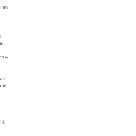
llen
d-
de
 13%
wei
 mit
lt,
e