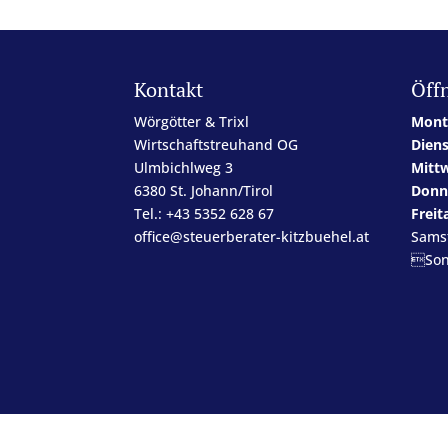
Kontakt
Öff
Wörgötter & Trixl
Mont
Wirtschaftstreuhand OG
Dien
Ulmbichlweg 3
Mitt
6380 St. Johann/Tirol
Donn
Tel.: +43 5352 628 67
Freit
office@steuerberater-kitzbuehel.at
Sams
Son