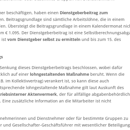
hmer beschäftigen, haben einen
Dienstgeberbeitrag zum
n. Beitragsgrundlage sind sämtliche Arbeitslöhne, die in einem
n. Übersteigt die Beitragsgrundlage in einem Kalendermonat nic
h um € 1.095. Der Dienstgeberbeitrag ist eine Selbstberechnungsab
 ist
vom Dienstgeber selbst zu ermitteln
und bis zum 15. des
gs
Senkung dieses Dienstgeberbeitrags beschlossen, wobei dafür
klich auf einer
lohngestaltenden Maßnahme
beruht. Wenn die
B. im Kollektivvertrag) verankert ist, so kann diese auch
tsprechende lohngestaltende Maßnahme gilt laut Auskunft des
triebsinterner Aktenvermerk
, der für allfällige abgabenbehördlic
 Eine zusätzliche Information an die Mitarbeiter ist nicht
nstnehmerinnen und Dienstnehmer oder für bestimmte Gruppen zu
r und Gesellschafter-Geschäftsführer mit wesentlicher Beteiligun