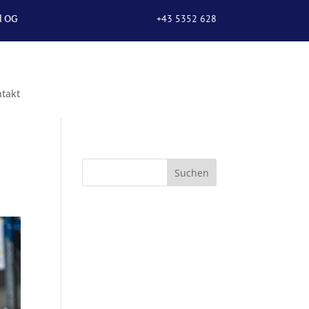
d OG
+43 5352 628
67
takt