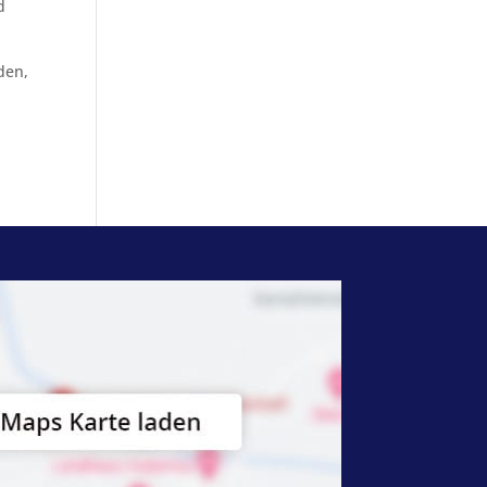
d
den,