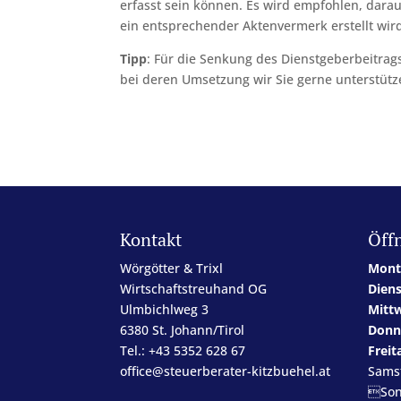
erfasst sein können. Es wird empfohlen, dara
ein entsprechender Aktenvermerk erstellt wir
Tipp
: Für die Senkung des Dienstgeberbeitra
bei deren Umsetzung wir Sie gerne unterstütz
Kontakt
Öff
Wörgötter & Trixl
Mont
Wirtschaftstreuhand OG
Dien
Ulmbichlweg 3
Mitt
6380 St. Johann/Tirol
Donn
Tel.: +43 5352 628 67
Freit
office@steuerberater-kitzbuehel.at
Sams
Son