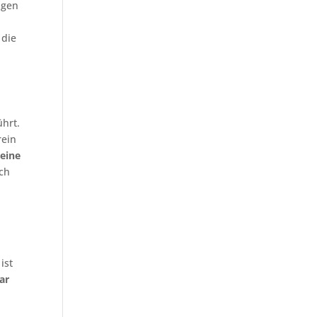
ngen
 die
hrt.
rein
 eine
ich
ist
ar