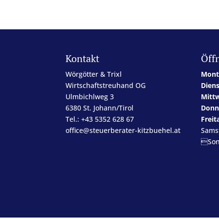
Kontakt
Öff
Wörgötter & Trixl
Mont
Wirtschaftstreuhand OG
Dien
Ulmbichlweg 3
Mitt
6380 St. Johann/Tirol
Donn
Tel.: +43 5352 628 67
Freit
office@steuerberater-kitzbuehel.at
Sams
Son