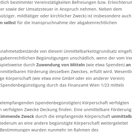
htlich bestimmter Vereinstätigkeiten Befreiungen bzw. Erleichteru
euer sowie der Umsatzsteuer in Anspruch nehmen. Neben dem
tziger, mildtätiger oder kirchlicher Zweck) ist insbesondere auch
n selbst
für die Inanspruchnahme der abgabenrechtlichen
snahmetatbestände von diesem Unmittelbarkeitsgrundsatz eingefü
bgabenrechtlichen Begünstigungen unschädlich, wenn der vom Ve
ispielsweise durch
Zuwendung von Mitteln
(wie etwa Spenden)
an
nmittelbaren Förderung desselben Zweckes, erfüllt wird. Wesentl
ätige Körperschaft (wie etwa eine GmbH oder ein anderer Verein)
ie Spendenbegünstigung durch das Finanzamt Wien 1/23 mittels
telempfangenden (spendenbegünstigten) Körperschaft verfolgten
verfolgten Zwecke Deckung finden. Eine unmittelbare Förderung 
stimmende Zweck
durch die empfangende Körperschaft
unmittelb
wiederum an eine andere begünstigte Körperschaft weitergeleitet
en Bestimmungen wurden nunmehr im Rahmen des