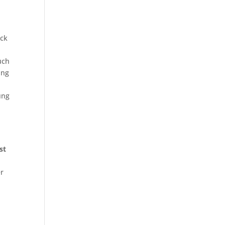
eck
uch
ung
ung
st
er