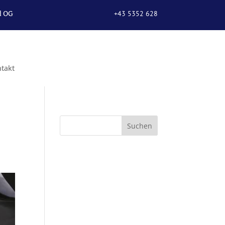
d OG
+43 5352 628
67
takt