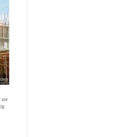
 vor
tig