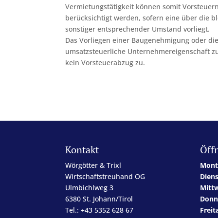
Vermietungstätigkeit können somit Vorsteuern
berücksichtigt werden, sofern eine über die
sonstiger entsprechender Umstand vorliegt.
Das Vorliegen einer Baugenehmigung oder die 
umsatzsteuerliche Unternehmereigenschaft z
kein Vorsteuerabzug zu.
Kontakt
Öff
Wörgötter & Trixl
Mont
Wirtschaftstreuhand OG
Dien
Ulmbichlweg 3
Mitt
6380 St. Johann/Tirol
Donn
Tel.: +43 5352 628 67
Freit