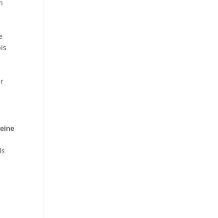
h
e
is
r
eine
ls