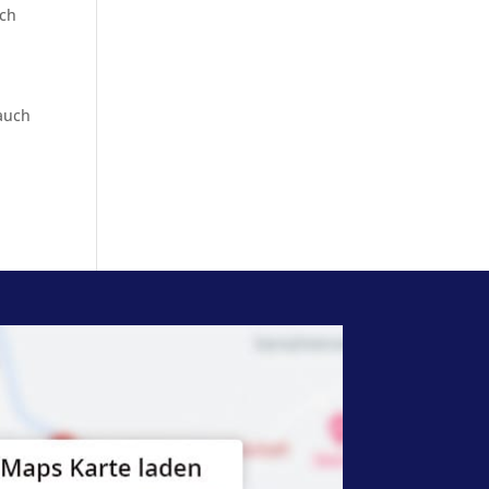
ich
auch