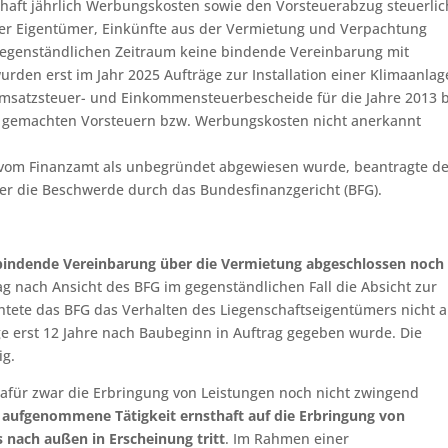
aft jährlich Werbungskosten sowie den Vorsteuerabzug steuerlic
er Eigentümer, Einkünfte aus der Vermietung und Verpachtung
 gegenständlichen Zeitraum keine bindende Vereinbarung mit
rden erst im Jahr 2025 Aufträge zur Installation einer Klimaanlag
 Umsatzsteuer- und Einkommensteuerbescheide für die Jahre 2013 b
nd gemachten Vorsteuern bzw. Werbungskosten nicht anerkannt
om Finanzamt als unbegründet abgewiesen wurde, beantragte de
er die Beschwerde durch das Bundesfinanzgericht (BFG).
bindende Vereinbarung über die Vermietung abgeschlossen noch 
g nach Ansicht des BFG im gegenständlichen Fall die Absicht zur
htete das BFG das Verhalten des Liegenschaftseigentümers nicht a
ge erst 12 Jahre nach Baubeginn in Auftrag gegeben wurde. Die
ig.
dafür zwar die Erbringung von Leistungen noch nicht zwingend
 aufgenommene Tätigkeit ernsthaft auf die Erbringung von
s nach außen in Erscheinung tritt
. Im Rahmen einer