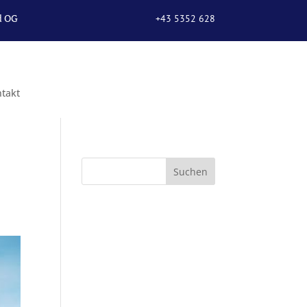
d OG
+43 5352 628
67
takt