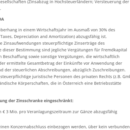
esellschaften (Zinsabzug in Hochsteuerländern; Versteuerung der
n
.
DA
süberhang in einem Wirtschaftsjahr im Ausmaß von 30% des
 Taxes, Depreciation and Amortization) abzugsfähig ist.
ge Zinsaufwendungen steuerpflichtige Zinserträge des
ne dieser Bestimmung sind jegliche Vergütungen für Fremdkapital
n Beschaffung sowie sonstige Vergütungen, die wirtschaftlich
lt der ermittelte Gesamtbetrag der Einkünfte vor Anwendung der
nd der steuerlichen Abschreibungen, abzüglich Zuschreibungen.
teuerpflichtige juristische Personen des privaten Rechts (z.B. Gm
ändische Körperschaften, die in Österreich eine Betriebsstätte
ng der Zinsschranke eingeschränkt:
on € 3 Mio. pro Veranlagungszeitraum zur Gänze abzugsfähig
in einen Konzernabschluss einbezogen werden, über kein verbunde