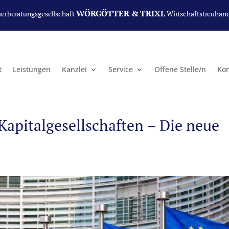
WÖRGÖTTER & TRIXL
uerberatungsgesellschaft
Wirtschaftstreuhan
t
Leistungen
Kanzlei
Service
Offene Stelle/n
Kon
apitalgesellschaften – Die neue