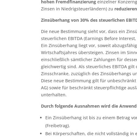
hohen Fremdfinanzierung
einzelner Konzerng
Zinsen in Niedrigsteuerländern) zu
reduziere
Zinsüberhang von 30% des steuerlichen EBIT
Die neue Bestimmung sieht vor, dass ein Zin
steuerlichen EBITDA (Earnings Before Interest,
Ein Zinsüberhang liegt vor, soweit abzugsfähi
Wirtschaftsjahres übersteigen. Zinsen im Sin
einschließlich sämtlicher Zahlungen für desse
gleichwertig sind. Als steuerliches EBITDA gi
Zinsschranke, zuzüglich des Zinsüberhangs u
Diese neue Bestimmung gilt für unbeschränkt s
AG) sowie für beschränkt steuerpflichtige ausl
unterhalten.
Durch folgende Ausnahmen wird die Anwendu
Ein Zinsüberhang ist bis zu einem Betrag v
(Freibetrag).
Bei Körperschaften, die nicht vollständig 