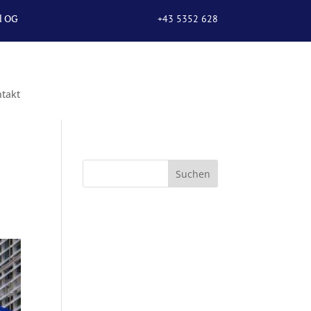
d OG
+43 5352 628
67
takt